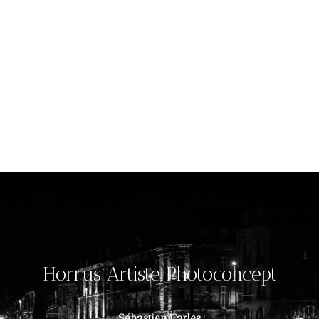
Horrus Artiste Photoconcept
Sébastien Carles