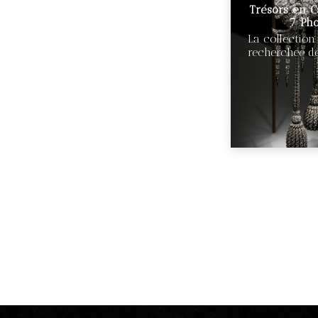
Trésors en C
7 Pho
La collection
recherchée de
€540