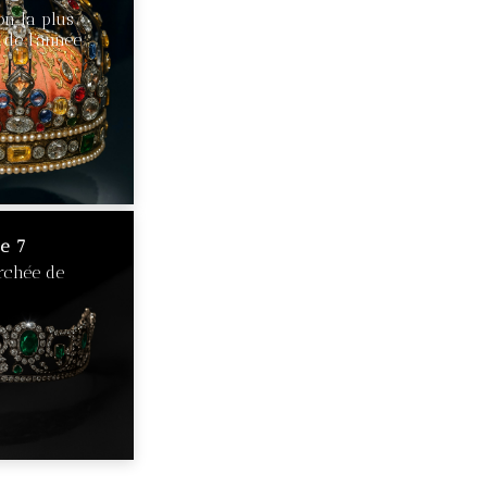
on la plus
 de l’année
le 7
erchée de