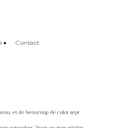
s •
Contact
peau, et de beaucoup de culot sept
vais retoucher “deux ou trois siècles