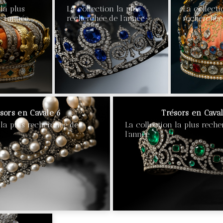
 la plus
La collection la plus
La collecti
 l’année
recherchée de l’année
recherchée
€90
€90
sors en Cavale 6
Trésors en Cava
 la plus recherchée de
La collection la plus rech
l’année
€90