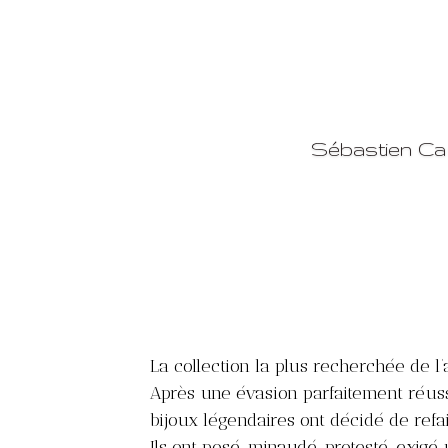
Sébastien Ca
La collection la plus recherchée de l
Après une évasion parfaitement réuss
bijoux légendaires ont décidé de refai
Ils ont posé, minaudé, protesté, exig