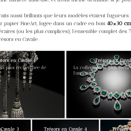
raits aussi brillants que leurs modèles étaient fugueurs.
 papier FineArt, logée dans un cadre en bois
40×30 c
éraires (ou les plus complices), l’ensemble complet des 7
ésors en Cavale.
sors en Cavale 1
Trésors en Cava
 la plus recherchée de
La collection la plus rech
l’année
€90
 Cavale 3
Trésors en Cavale 4
Trésors 