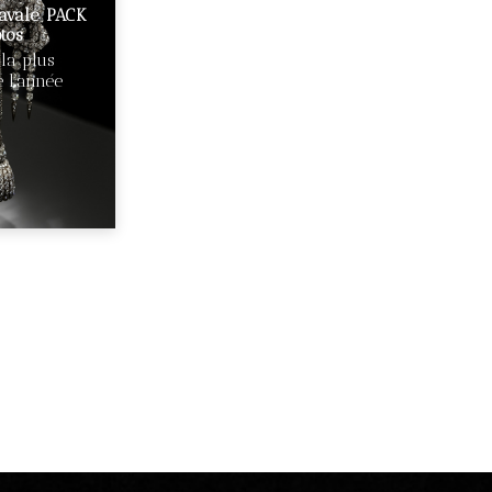
avale PACK
tos
 la plus
 l’année