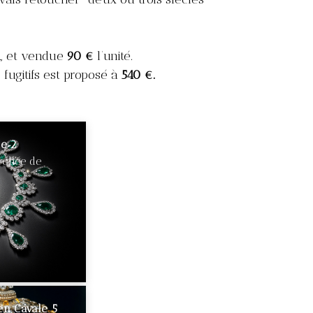
m
, et vendue
90 €
l’unité.
 fugitifs est proposé à
540 €.
le 2
erchée de
en Cavale 5