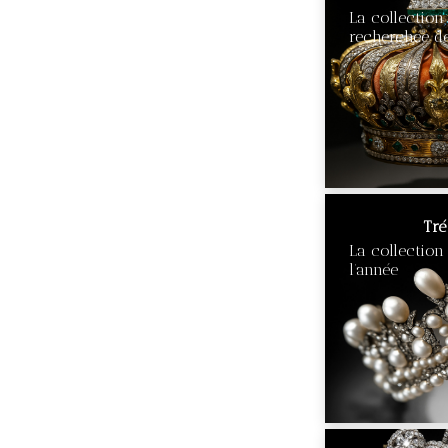
La collection
recherchée de
€90
Tré
La collection
l’année
€90