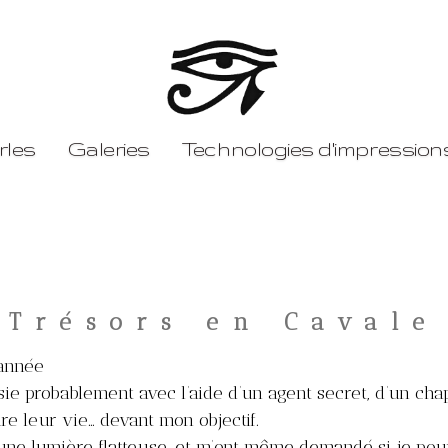
rles
Galeries
Technologies d'impression
Procédé Chromalux
Procédé Champollion
Trésors en Cavale
’année
ie probablement avec l’aide d’un agent secret, d’un cha
re leur vie… devant mon objectif.
é une lumière flatteuse, et m’ont même demandé si je pou