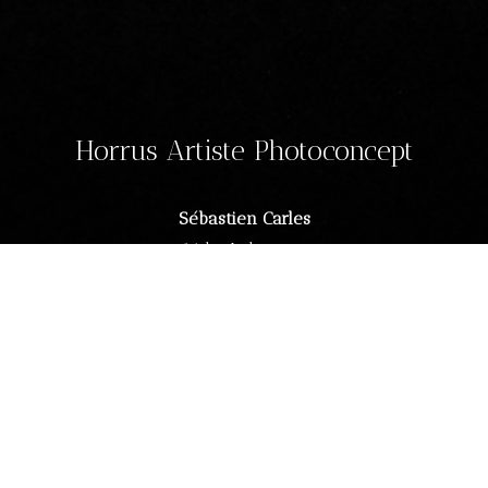
Horrus Artiste Photoconcept
Sébastien Carles
14 bv Lelasseur
44000 Nantes
France
Cél :06 59 75 82 01